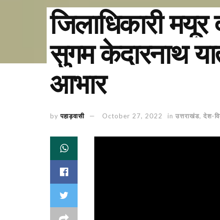
जिलाधिकारी मयूर 
सुगम केदारनाथ या
आभार
by
पहाड़वासी
October 27, 2022
in
उत्तराखंड
,
देश-वि