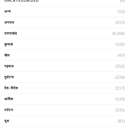
(9)
UNCATEGORIZED
(12)
अन्य
(215)
अपराध
(4,206)
उत्तराखंड
(101)
कुमाऊं
(47)
खेल
(352)
गढ़वाल
(226)
दुर्घटना
(117)
देश-विदेश
(120)
धार्मिक
(231)
पर्यटन
(81)
यूथ