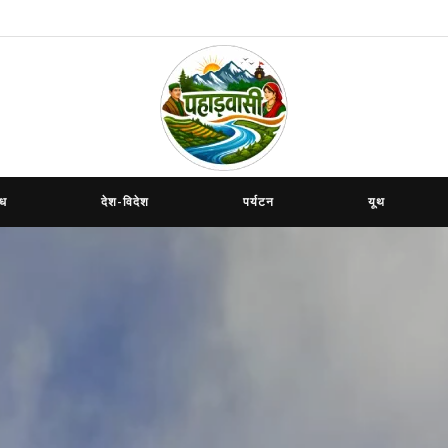
ाध
देश-विदेश
पर्यटन
यूथ