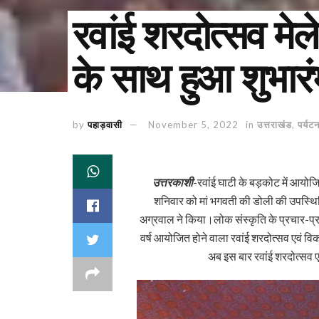
रवांई शरदोत्सव मेले
के साथ हुआ शुभारं
by
पहाड़वासी
November 5, 2022
in
उत्तराखंड
,
पर्यट
उत्तरकाशी
-रवांई घाटी के बड़कोट में आयोजि
शनिवार को मां भगवती की डोली की उपस्थिति 
अग्रवाल ने किया।लोक संस्कृति के प्रचार-प्रसा
वर्ष आयोजित होने वाला रवांई शरदोत्सव एवं व
अब इस बार रवांई शरदोत्सव 