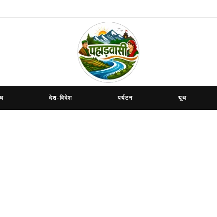
ाध
देश-विदेश
पर्यटन
यूथ